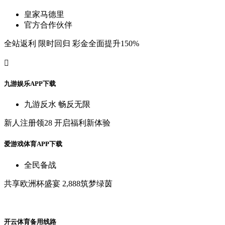
皇
家
马
德
里
官
方
合
作
伙
伴
全
站
返
利
限
时
回
归
彩
金
全
面
提
升
150%

九
游
娱
乐
A
P
P
下
载
九
游
反
水
畅
反
无
限
新
人
注
册
领
28
开
启
福
利
新
体
验
爱
游
戏
体
育
A
P
P
下
载
全
民
备
战
共
享
欧
洲
杯
盛
宴
2,888筑
梦
绿
茵
开
云
体
育
备
用
线
路